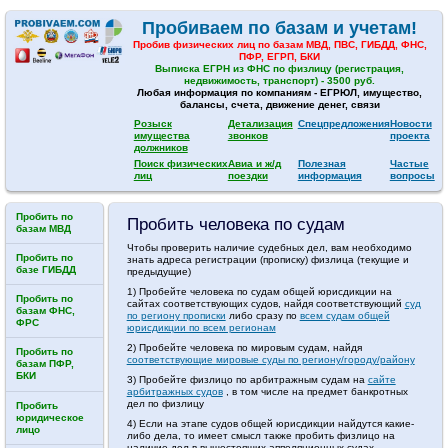
Пробиваем по базам и учетам!
Пробив физических лиц по базам МВД, ПВС, ГИБДД, ФНС,
ПФР, ЕГРП, БКИ
Выписка ЕГРН из ФНС по физлицу (регистрация,
недвижимость, транспорт) - 3500 руб.
Любая информация по компаниям - ЕГРЮЛ, имущество,
балансы, счета, движение денег, связи
Розыск
Детализация
Спецпредложения
Новости
имущества
звонков
проекта
должников
Поиск физических
Авиа и ж/д
Полезная
Частые
лиц
поездки
информация
вопросы
Пробить по
Пробить человека по судам
базам МВД
Чтобы проверить наличие судебных дел, вам необходимо
Пробить по
знать адреса регистрации (прописку) физлица (текущие и
базе ГИБДД
предыдущие)
1) Пробейте человека по судам общей юрисдикции на
Пробить по
сайтах соответствующих судов, найдя соответствующий
суд
базам ФНС,
по региону прописки
либо сразу по
всем судам общей
ФРС
юрисдикции по всем регионам
2) Пробейте человека по мировым судам, найдя
Пробить по
соответствующие мировые суды по региону/городу/району
базам ПФР,
БКИ
3) Пробейте физлицо по арбитражным судам на
сайте
арбитражных судов
, в том числе на предмет банкротных
дел по физлицу
Пробить
юридическое
4) Если на этапе судов общей юрисдикции найдутся какие-
лицо
либо дела, то имеет смысл также пробить физлицо на
наличие дел в вышестоящих аппеляционных судах