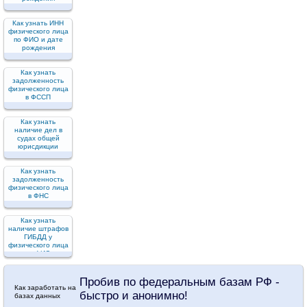
Как узнать ИНН
физического лица
по ФИО и дате
рождения
Как узнать
задолженность
физического лица
в ФССП
Как узнать
наличие дел в
судах общей
юрисдикции
Как узнать
задолженность
физического лица
в ФНС
Как узнать
наличие штрафов
ГИБДД у
физического лица
по ФИО
Пробив по федеральным базам РФ -
Как заработать на
быстро и анонимно!
базах данных