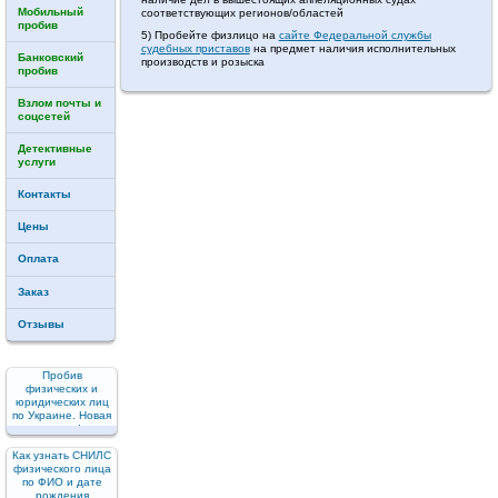
Мобильный
соответствующих регионов/областей
пробив
5) Пробейте физлицо на
сайте Федеральной службы
судебных приставов
на предмет наличия исполнительных
Банковский
производств и розыска
пробив
Взлом почты и
соцсетей
Детективные
услуги
Контакты
Цены
Оплата
Заказ
Отзывы
Пробив
физических и
юридических лиц
по Украине. Новая
услуга!
Как узнать СНИЛС
физического лица
по ФИО и дате
рождения