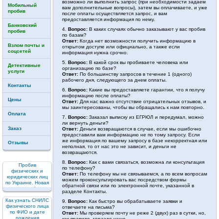
возможно ли выполнить запрос (при необходимости задаем
Мобильный
вам дополнительные вопросы), затем вы оплачиваете, и уже
пробив
после оплаты осуществляется запрос, и вам
предоставляется информация по нему.
Банковский
4.
Вопрос:
В каких случаях обычно заказывают у вас пробив
пробив
по базам?
Ответ:
Когда нет возможности получить информацию в
Взлом почты и
открытом доступе или официально, а также если
соцсетей
информация нужна срочно.
5.
Вопрос:
В какой срок вы пробиваете человека или
Детективные
организацию по базе?
услуги
Ответ:
По большинству запросов в течение 1 (одного)
рабочего дня, следующего за днем оплаты.
Контакты
6.
Вопрос:
Какие вы предоставляете гарантии, что я получу
информацию после оплаты?
Цены
Ответ:
Для нас важно отсутствие отрицательных отзывов, и
мы заинтересованы, чтобы вы обращались к нам повторно.
Оплата
7.
Вопрос:
Заказал выписку из ЕГРЮЛ и передумал, можно
ли вернуть деньги?
Заказ
Ответ:
Деньги возвращаются в случае, если мы ошибочно
предоставили вам информацию не по тому запросу. Если
же информация по вашему запросу в базе некорректная или
Отзывы
неполная, то от нас это не зависит, и деньги не
возвращаются.
8.
Вопрос:
Как с вами связаться, возможна ли консультация
Пробив
по телефону?
физических и
Ответ:
По телефону мы не связываемся, а по всем вопросам
юридических лиц
можем проконсультировать вас посредством формы
по Украине. Новая
обратной связи или по электронной почте, указанной в
услуга!
разделе Контакты.
Как узнать СНИЛС
9.
Вопрос:
Как быстро вы обрабатываете заявки и
физического лица
отвечаете на письма?
по ФИО и дате
Ответ:
Мы проверяем почту не реже 2 (двух) раз в сутки, но,
рождения
как правило, гораздо чаще.