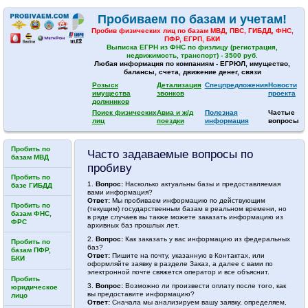
Пробиваем по базам и учетам!
Пробив физических лиц по базам МВД, ПВС, ГИБДД, ФНС,
ПФР, ЕГРП, БКИ
Выписка ЕГРН из ФНС по физлицу (регистрация,
недвижимость, транспорт) - 3500 руб.
Любая информация по компаниям - ЕГРЮЛ, имущество,
балансы, счета, движение денег, связи
Розыск
Детализация
Спецпредложения
Новости
имущества
звонков
проекта
должников
Поиск физических
Авиа и ж/д
Полезная
Частые
лиц
поездки
информация
вопросы
Пробить по
Часто задаваемые вопросы по
базам МВД
пробиву
Пробить по
1.
Вопрос:
Насколько актуальны базы и предоставляемая
базе ГИБДД
вами информация?
Ответ:
Мы пробиваем информацию по действующим
Пробить по
(текущим) государственным базам в реальном времени, но
базам ФНС,
в ряде случаев вы также можете заказать информацию из
ФРС
архивных баз прошлых лет.
2.
Вопрос:
Как заказать у вас информацию из федеральных
Пробить по
баз?
базам ПФР,
Ответ:
Пишите на почту, указанную в Контактах, или
БКИ
оформляйте заявку в разделе Заказ, а далее с вами по
электронной почте свяжется оператор и все объяснит.
Пробить
3.
Вопрос:
Возможно ли произвести оплату после того, как
юридическое
вы предоставите информацию?
лицо
Ответ:
Сначала мы анализируем вашу заявку, определяем,