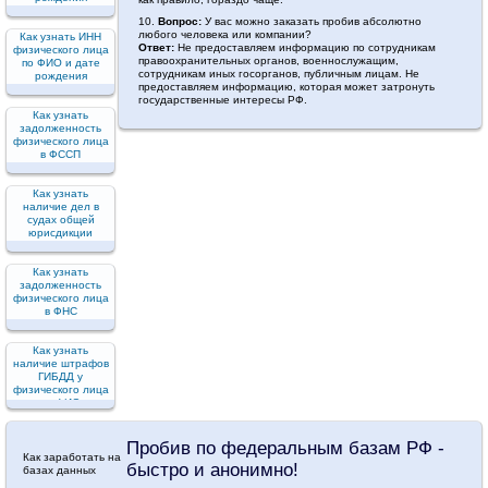
10.
Вопрос:
У вас можно заказать пробив абсолютно
любого человека или компании?
Как узнать ИНН
Ответ:
Не предоставляем информацию по сотрудникам
физического лица
правоохранительных органов, военнослужащим,
по ФИО и дате
сотрудникам иных госорганов, публичным лицам. Не
рождения
предоставляем информацию, которая может затронуть
государственные интересы РФ.
Как узнать
задолженность
физического лица
в ФССП
Как узнать
наличие дел в
судах общей
юрисдикции
Как узнать
задолженность
физического лица
в ФНС
Как узнать
наличие штрафов
ГИБДД у
физического лица
по ФИО
Пробив по федеральным базам РФ -
Как заработать на
быстро и анонимно!
базах данных